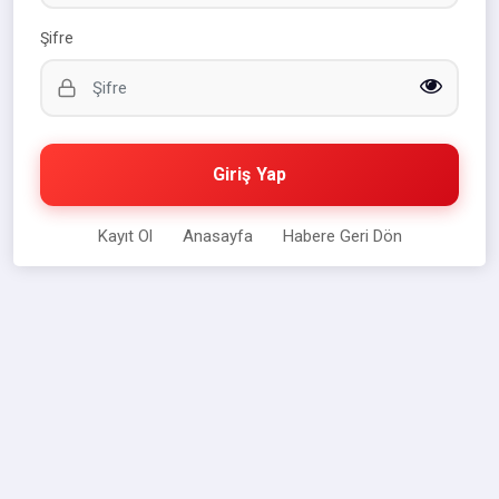
Şifre
Giriş Yap
Kayıt Ol
Anasayfa
Habere Geri Dön