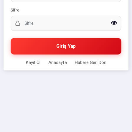
Şifre
Giriş Yap
Kayıt Ol
Anasayfa
Habere Geri Dön