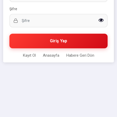
Şifre
Giriş Yap
Kayıt Ol
Anasayfa
Habere Geri Dön