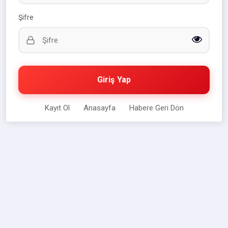
Şifre
Giriş Yap
Kayıt Ol
Anasayfa
Habere Geri Dön