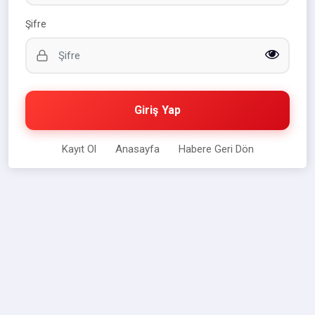
Şifre
Giriş Yap
Kayıt Ol
Anasayfa
Habere Geri Dön