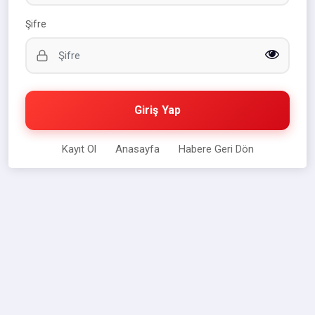
Şifre
Giriş Yap
Kayıt Ol
Anasayfa
Habere Geri Dön