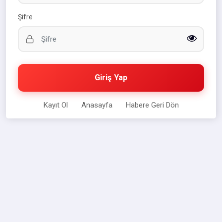
Şifre
Giriş Yap
Kayıt Ol
Anasayfa
Habere Geri Dön