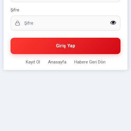
Şifre
Giriş Yap
Kayıt Ol
Anasayfa
Habere Geri Dön