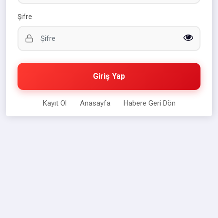
Şifre
Giriş Yap
Kayıt Ol
Anasayfa
Habere Geri Dön