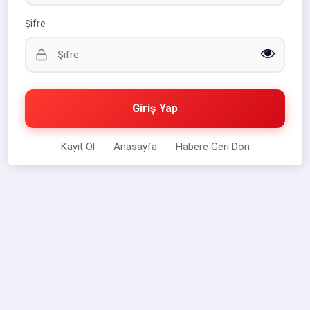
Şifre
Giriş Yap
Kayıt Ol
Anasayfa
Habere Geri Dön