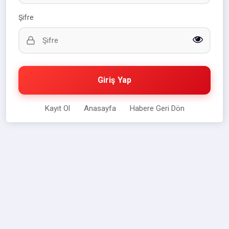
Şifre
Giriş Yap
Kayıt Ol
Anasayfa
Habere Geri Dön