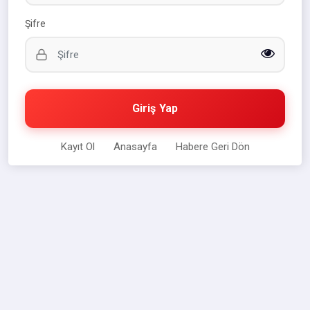
Şifre
Giriş Yap
Kayıt Ol
Anasayfa
Habere Geri Dön