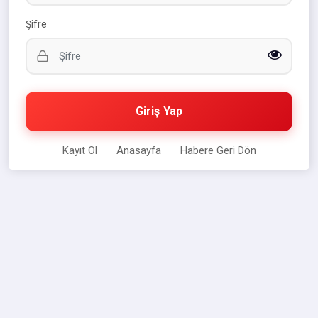
Şifre
Giriş Yap
Kayıt Ol
Anasayfa
Habere Geri Dön