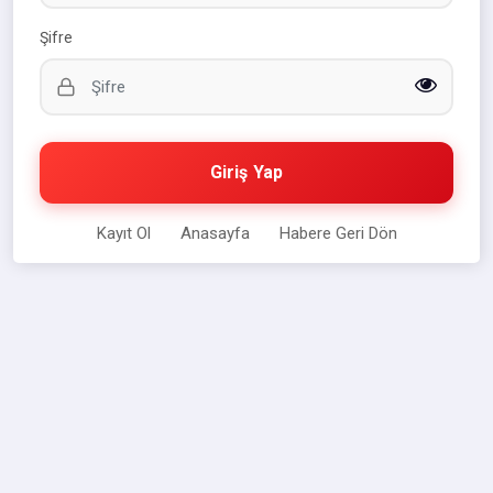
Şifre
Giriş Yap
Kayıt Ol
Anasayfa
Habere Geri Dön