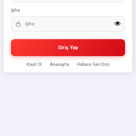
Şifre
Giriş Yap
Kayıt Ol
Anasayfa
Habere Geri Dön