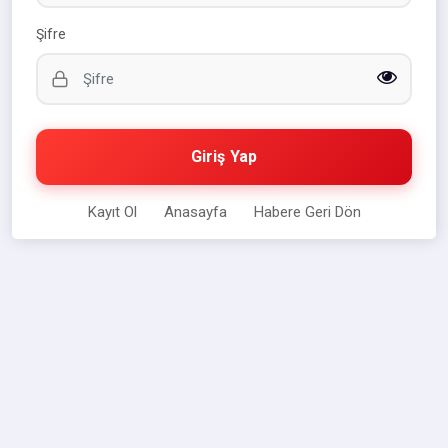
Şifre
Giriş Yap
Kayıt Ol
Anasayfa
Habere Geri Dön