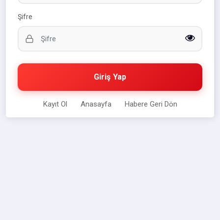
Şifre
Giriş Yap
Kayıt Ol
Anasayfa
Habere Geri Dön