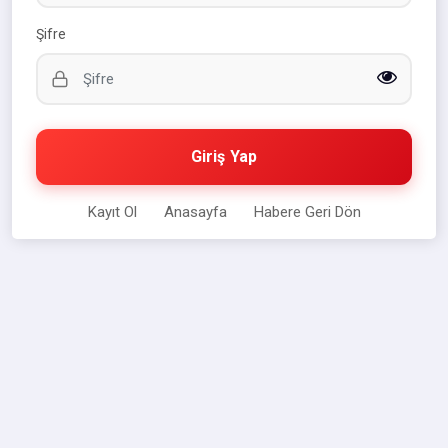
Şifre
Giriş Yap
Kayıt Ol
Anasayfa
Habere Geri Dön