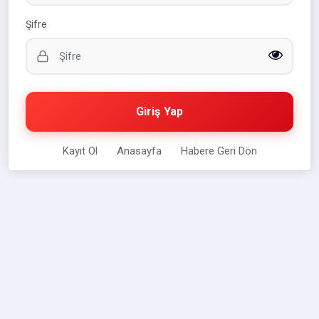
Şifre
Giriş Yap
Kayıt Ol
Anasayfa
Habere Geri Dön