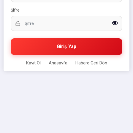
Şifre
Giriş Yap
Kayıt Ol
Anasayfa
Habere Geri Dön