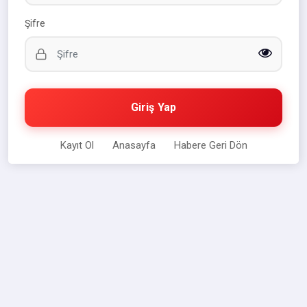
Şifre
Giriş Yap
Kayıt Ol
Anasayfa
Habere Geri Dön