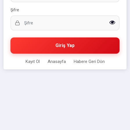
Şifre
Giriş Yap
Kayıt Ol
Anasayfa
Habere Geri Dön