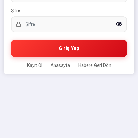
Şifre
Giriş Yap
Kayıt Ol
Anasayfa
Habere Geri Dön