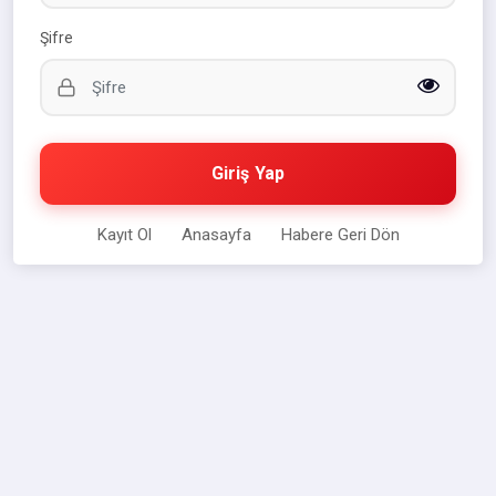
Şifre
Giriş Yap
Kayıt Ol
Anasayfa
Habere Geri Dön