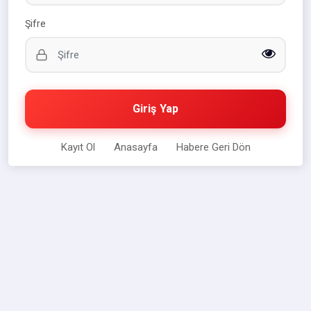
Şifre
Giriş Yap
Kayıt Ol
Anasayfa
Habere Geri Dön