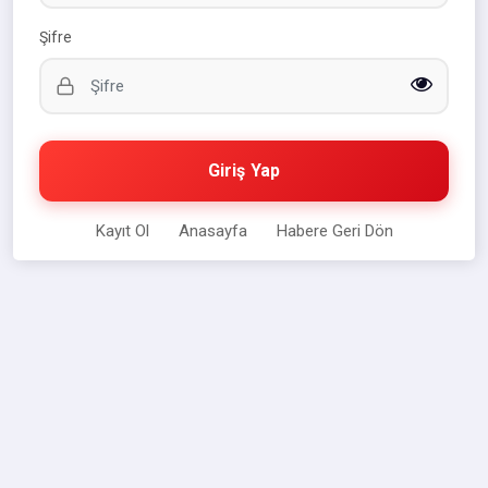
Şifre
Giriş Yap
Kayıt Ol
Anasayfa
Habere Geri Dön