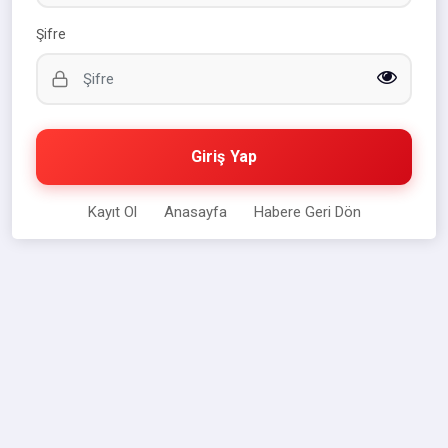
Şifre
Giriş Yap
Kayıt Ol
Anasayfa
Habere Geri Dön