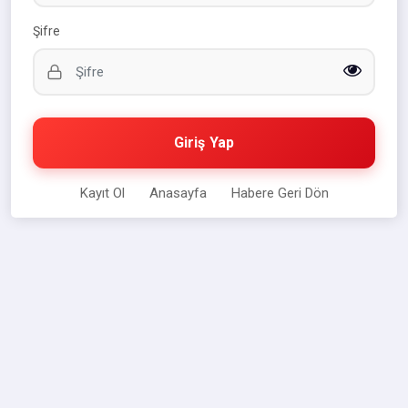
Şifre
Giriş Yap
Kayıt Ol
Anasayfa
Habere Geri Dön