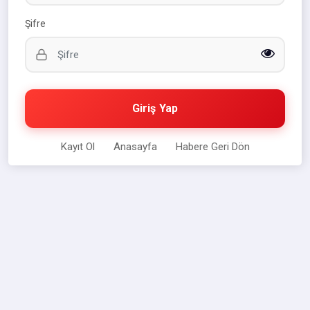
Şifre
Giriş Yap
Kayıt Ol
Anasayfa
Habere Geri Dön