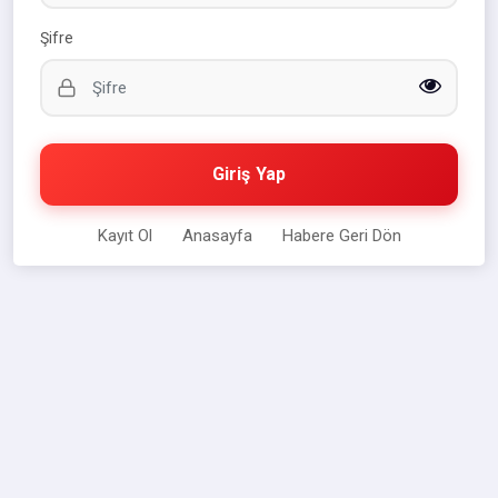
Şifre
Giriş Yap
Kayıt Ol
Anasayfa
Habere Geri Dön