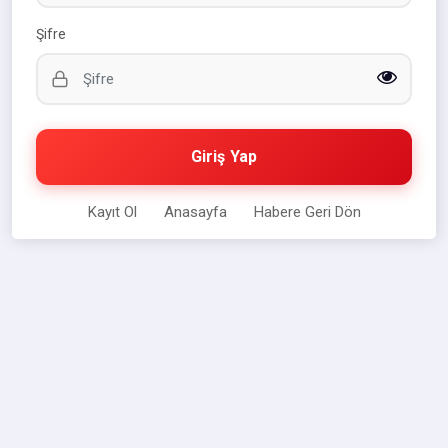
Şifre
Giriş Yap
Kayıt Ol
Anasayfa
Habere Geri Dön