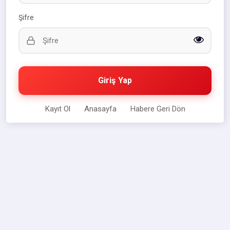
Şifre
Giriş Yap
Kayıt Ol
Anasayfa
Habere Geri Dön