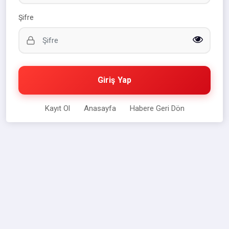
Şifre
Giriş Yap
Kayıt Ol
Anasayfa
Habere Geri Dön