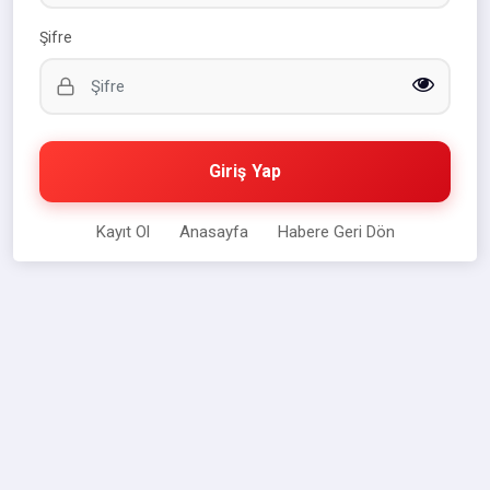
Şifre
Giriş Yap
Kayıt Ol
Anasayfa
Habere Geri Dön