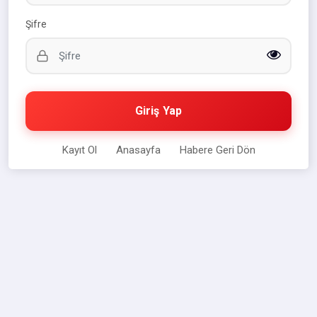
Şifre
Giriş Yap
Kayıt Ol
Anasayfa
Habere Geri Dön