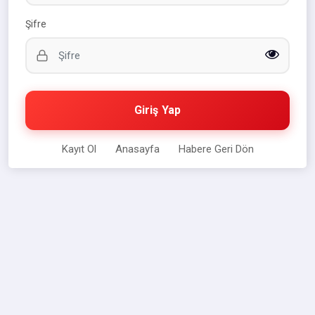
Şifre
Giriş Yap
Kayıt Ol
Anasayfa
Habere Geri Dön