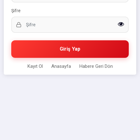
Şifre
Giriş Yap
Kayıt Ol
Anasayfa
Habere Geri Dön