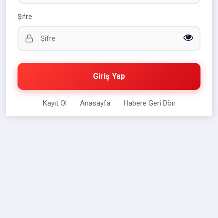
Şifre
Giriş Yap
Kayıt Ol
Anasayfa
Habere Geri Dön