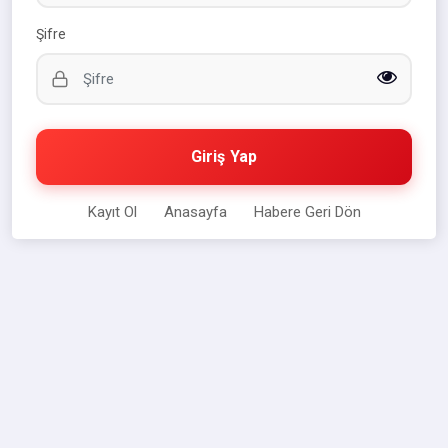
Şifre
Giriş Yap
Kayıt Ol
Anasayfa
Habere Geri Dön