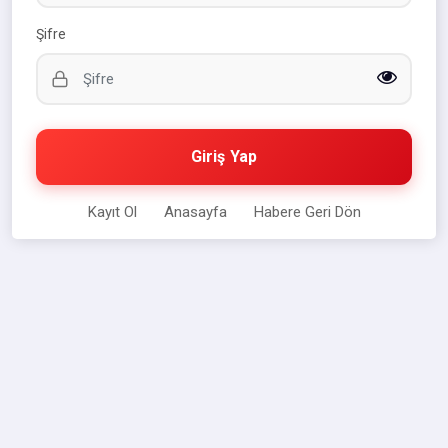
Şifre
Giriş Yap
Kayıt Ol
Anasayfa
Habere Geri Dön