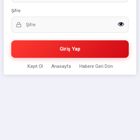
Şifre
Giriş Yap
Kayıt Ol
Anasayfa
Habere Geri Dön