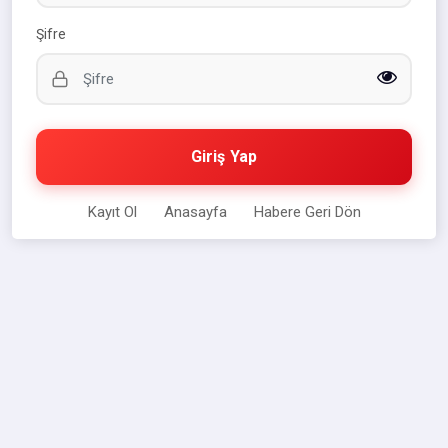
Şifre
Giriş Yap
Kayıt Ol
Anasayfa
Habere Geri Dön