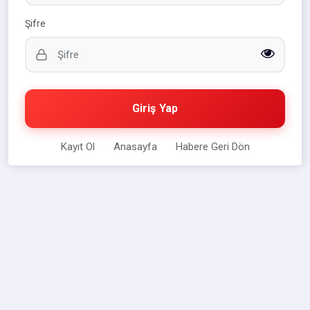
Şifre
Giriş Yap
Kayıt Ol
Anasayfa
Habere Geri Dön