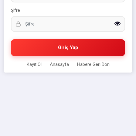
Şifre
Giriş Yap
Kayıt Ol
Anasayfa
Habere Geri Dön