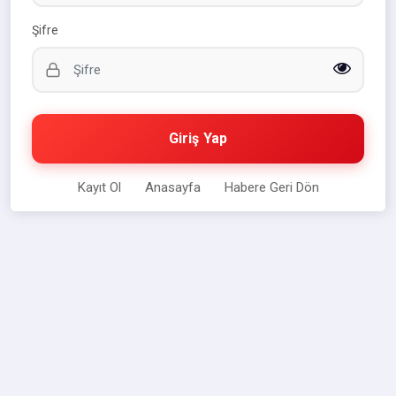
Şifre
Giriş Yap
Kayıt Ol
Anasayfa
Habere Geri Dön