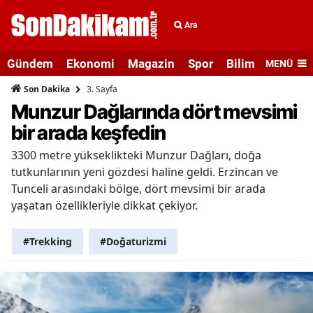
Ara
Gündem
Ekonomi
Magazin
Spor
Bilim ve Teknolo
MENÜ
3. Sayfa
Son Dakika
Munzur Dağlarında dört mevsimi
bir arada keşfedin
3300 metre yükseklikteki Munzur Dağları, doğa
tutkunlarının yeni gözdesi haline geldi. Erzincan ve
Tunceli arasındaki bölge, dört mevsimi bir arada
yaşatan özellikleriyle dikkat çekiyor.
#Trekking
#Doğaturizmi