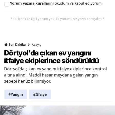
Yorum yazma kurallarını
okudum ve kabul ediyorum
* Bu içerik ile ilgili yorum yok, ilk yorumu siz yazın, tartışalım *
Asayiş
Son Dakika
Dörtyol'da çıkan ev yangını
itfaiye ekiplerince söndürüldü
Dörtyol'da çıkan ev yangını itfaiye ekiplerince kontrol
altına alındı. Maddi hasar meydana gelen yangın
sebebi henüz bilinmiyor.
#Yangın
#İtfaiye