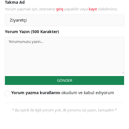
Takma Ad
Yorum yapmak için, isterseniz
giriş
yapabilir veya
kayıt
olabilirsiniz.
Yorum Yazın (500 Karakter)
GÖNDER
Yorum yazma kurallarını
okudum ve kabul ediyorum
* Bu içerik ile ilgili yorum yok, ilk yorumu siz yazın, tartışalım *