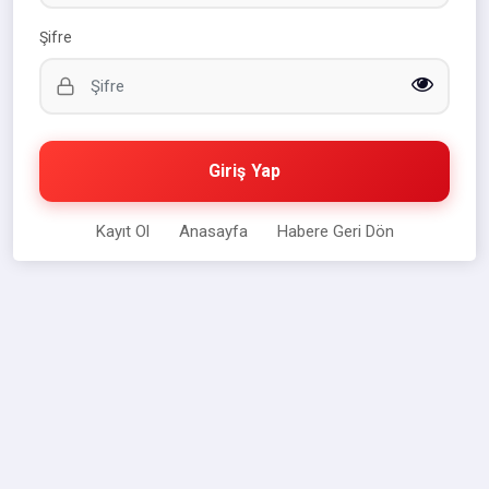
Şifre
Giriş Yap
Kayıt Ol
Anasayfa
Habere Geri Dön