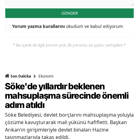
GÖNDER
Yorum yazma kurallarını
okudum ve kabul ediyorum
* Bu içerik ile ilgili yorum yok, ilk yorumu siz yazın, tartışalım *
Ekonomi
Son Dakika
Söke'de yıllardır beklenen
mahsuplaşma sürecinde önemli
adım atıldı
Söke Belediyesi, devlet borçlarını mahsuplaşma yoluyla
çözüme kavuşturarak mali yükünü hafifletti. Başkan
Arıkan’ın girişimleriyle devlet binaları Hazine
taşınmazlarıyla takas edildi.