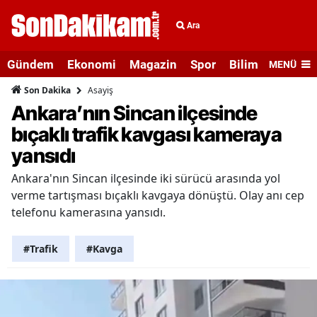
Ara
Gündem
Ekonomi
Magazin
Spor
Bilim ve Teknolo
MENÜ
Asayiş
Son Dakika
Ankara’nın Sincan ilçesinde
bıçaklı trafik kavgası kameraya
yansıdı
Ankara'nın Sincan ilçesinde iki sürücü arasında yol
verme tartışması bıçaklı kavgaya dönüştü. Olay anı cep
telefonu kamerasına yansıdı.
#Trafik
#Kavga