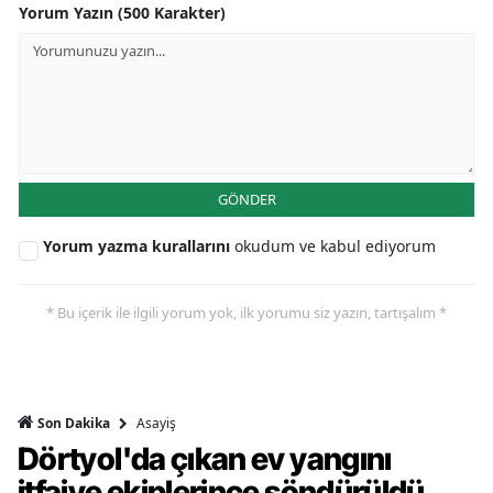
Yorum Yazın (500 Karakter)
GÖNDER
Yorum yazma kurallarını
okudum ve kabul ediyorum
* Bu içerik ile ilgili yorum yok, ilk yorumu siz yazın, tartışalım *
Asayiş
Son Dakika
Dörtyol'da çıkan ev yangını
itfaiye ekiplerince söndürüldü