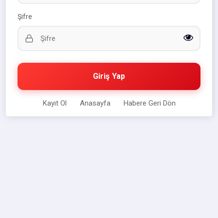
Şifre
Giriş Yap
Kayıt Ol
Anasayfa
Habere Geri Dön