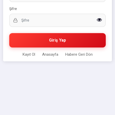
Şifre
Giriş Yap
Kayıt Ol
Anasayfa
Habere Geri Dön